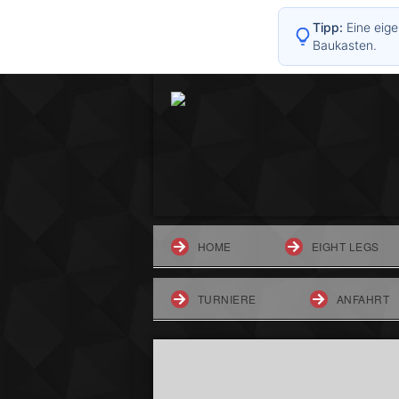
Tipp:
Eine eige
Baukasten.
HOME
EIGHT LEGS
TURNIERE
ANFAHRT