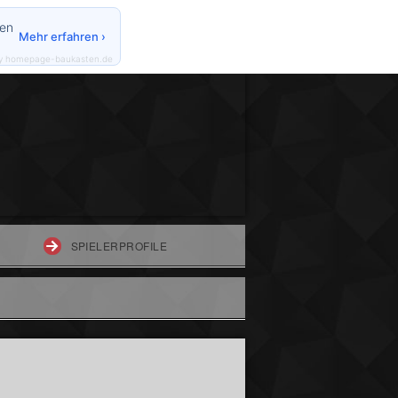
den
Mehr erfahren ›
y homepage-baukasten.de
SPIELERPROFILE