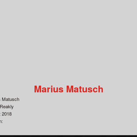
Marius Matusch
s Matusch
 Reakly
: 2018
n: