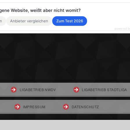
eigene Website, weißt aber nicht womit?
en
Anbieter vergleichen
Zum Test 2026
powered b
LIGABETRIEB NWDV
LIGABETRIEB STADTLIGA
IMPRESSUM
DATENSCHUTZ